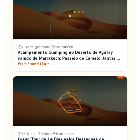
1 Noite (pernoite)
Marrakech
Acampamento Glamping no Deserto de Agafay
saindo de Marrakech: Passeio de Camelo, Jantar e
Nascer do Sol
From From €150
14 Dias, 13 Noites
Marrakech
Grand Tour de 14 Dias pelos Destaques de