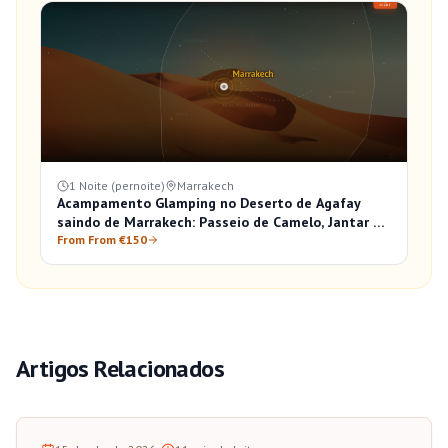
1 Noite (pernoite)
Marrakech
Acampamento Glamping no Deserto de Agafay
saindo de Marrakech: Passeio de Camelo, Jantar e
Nascer do Sol
From From €150
Artigos Relacionados