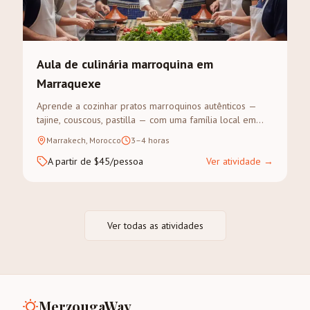
Aula de culinária marroquina em
Marraquexe
Aprende a cozinhar pratos marroquinos autênticos —
tajine, couscous, pastilla — com uma família local em
Marraquexe. Visita ao souk para as especiarias, depois
Marrakech, Morocco
3–4 horas
cozinha-se e come-se juntos.
A partir de $45/pessoa
Ver atividade
→
Ver todas as atividades
MerzougaWay