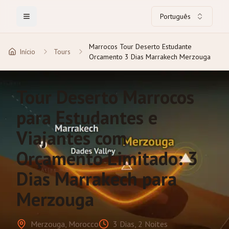
Português
Toggle Menu
Marrocos Tour Deserto Estudante
Início
Tours
Orcamento 3 Dias Marrakech Merzouga
Tour Deserto Marrocos
para Estudantes e
Viajantes com
Orçamento Limitado: 3
Dias Marrakech para
Merzouga
Merzouga, Morocco
3 Dias, 2 Noites