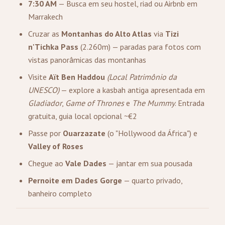
7:30 AM
— Busca em seu hostel, riad ou Airbnb em
Marrakech
Cruzar as
Montanhas do Alto Atlas
via
Tizi
n'Tichka Pass
(2.260m) — paradas para fotos com
vistas panorâmicas das montanhas
Visite
Aït Ben Haddou
(Local Patrimônio da
UNESCO)
— explore a kasbah antiga apresentada em
Gladiador
,
Game of Thrones
e
The Mummy
. Entrada
gratuita, guia local opcional ~€2
Passe por
Ouarzazate
(o "Hollywood da África") e
Valley of Roses
Chegue ao
Vale Dades
— jantar em sua pousada
Pernoite em Dades Gorge
— quarto privado,
banheiro completo