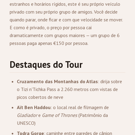
estranhos e horários rígidos, este é seu próprio veículo
privado com seu próprio grupo de amigos. Você decide
quando parar, onde ficar e com que velocidade se mover.
E como é privado, o preço por pessoa cai
dramaticamente com grupos maiores — um grupo de 6
pessoas paga apenas €150 por pessoa.
Destaques do Tour
Cruzamento das Montanhas do Atlas
: dirija sobre
o Tizi n'Tichka Pass a 2.260 metros com vistas de
picos cobertos de neve
Aït Ben Haddou
: o local real de filmagem de
Gladiador
e
Game of Thrones
(Patrimônio da
UNESCO)
Todra Gorge
: caminhe entre paredes de cânion