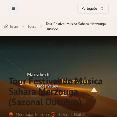
Português
Toggle Menu
Tour Festival Musica Sahara Merzouga
Início
Tours
Outubro
Tour Festival de Música
Sahara Merzouga
(Sazonal Outubro)
Merzouga, Morocco
4 Dias, 3 Noites