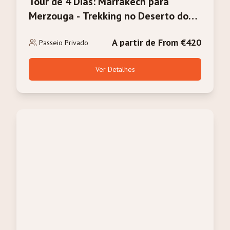
Tour de 4 Dias: Marrakech para
Merzouga - Trekking no Deserto do
Sahara e Camelos
A partir de From €420
Passeio Privado
Ver Detalhes