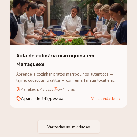
Aula de culinária marroquina em
Marraquexe
Aprende a cozinhar pratos marroquinos autênticos —
tajine, couscous, pastilla — com uma família local em
Marraquexe. Visita ao souk para as especiarias, depois
Marrakech, Morocco
3–4 horas
cozinha-se e come-se juntos.
A partir de $45/pessoa
Ver atividade
→
Ver todas as atividades