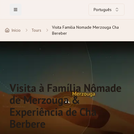
Português
Toggle Menu
Visita Familia Nomade Merzouga Cha
Início
Tours
Bereber
Visita à Família Nômade
de Merzouga &
Experiência de Chá
Berbere