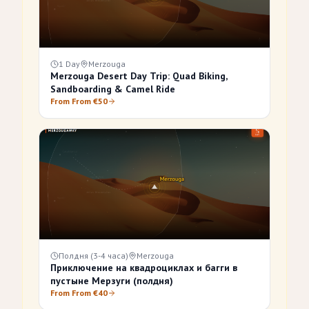
1 Day
Merzouga
Merzouga Desert Day Trip: Quad Biking,
Sandboarding & Camel Ride
From From €50
Полдня (3-4 часа)
Merzouga
Приключение на квадроциклах и багги в
пустыне Мерзуги (полдня)
From From €40