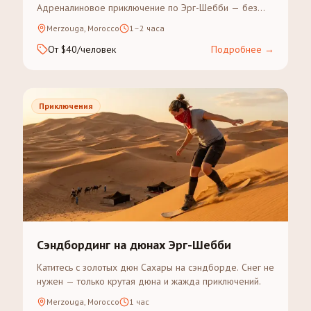
Адреналиновое приключение по Эрг-Шебби — без
опыта вождения.
Merzouga, Morocco
1–2 часа
От $40/человек
Подробнее
→
Приключения
Сэндбординг на дюнах Эрг-Шебби
Катитесь с золотых дюн Сахары на сэндборде. Снег не
нужен — только крутая дюна и жажда приключений.
Merzouga, Morocco
1 час