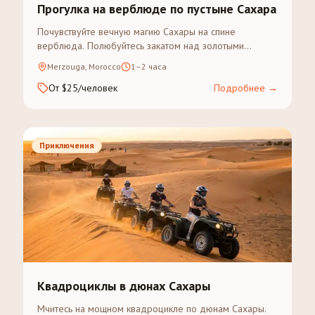
Прогулка на верблюде по пустыне Сахара
Почувствуйте вечную магию Сахары на спине
верблюда. Полюбуйтесь закатом над золотыми
дюнами Эрг-Шебби в рамках экскурсии с гидом.
Merzouga, Morocco
1–2 часа
От $25/человек
Подробнее
→
Приключения
Квадроциклы в дюнах Сахары
Мчитесь на мощном квадроцикле по дюнам Сахары.