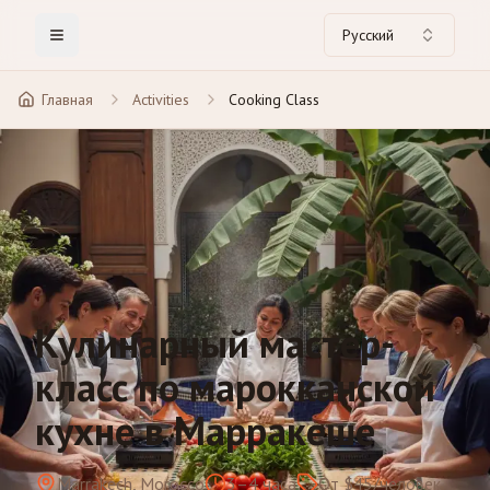
Русский
Toggle Menu
Главная
Activities
Cooking Class
Кулинарный мастер-
класс по марокканской
кухне в Марракеше
Marrakech, Morocco
3–4 часа
От $45/человек