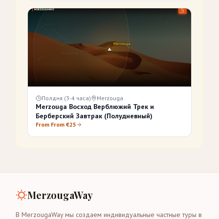
Полдня (3-4 часа)
Merzouga
Merzouga Восход Верблюжий Трек и
Берберский Завтрак (Полудневный)
From From €25
MerzougaWay
В MerzougaWay мы создаем индивидуальные частные туры в