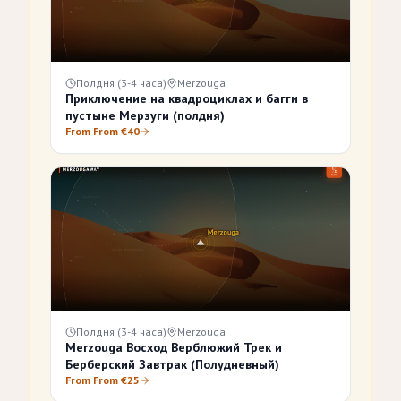
Полдня (3-4 часа)
Merzouga
Приключение на квадроциклах и багги в
пустыне Мерзуги (полдня)
From From €40
Полдня (3-4 часа)
Merzouga
Merzouga Восход Верблюжий Трек и
Берберский Завтрак (Полудневный)
From From €25