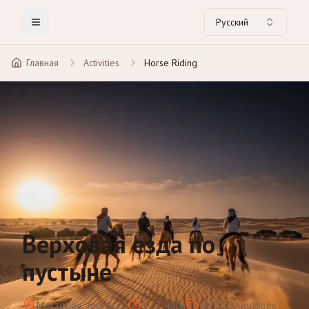
Русский
Toggle Menu
Главная
Activities
Horse Riding
Верховая езда по
пустыне
Merzouga, Morocco
1–2 часа
От $35/человек