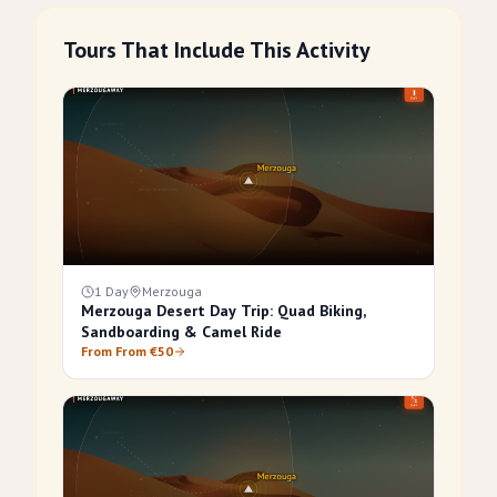
Tours That Include This Activity
1 Day
Merzouga
Merzouga Desert Day Trip: Quad Biking,
Sandboarding & Camel Ride
From From €50