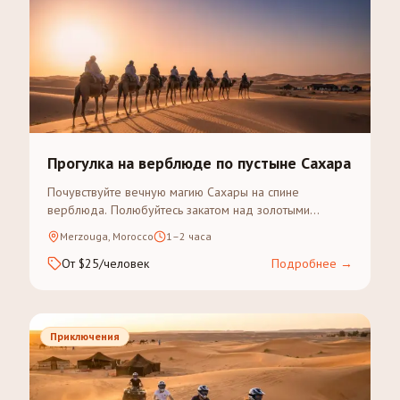
Прогулка на верблюде по пустыне Сахара
Почувствуйте вечную магию Сахары на спине
верблюда. Полюбуйтесь закатом над золотыми
дюнами Эрг-Шебби в рамках экскурсии с гидом.
Merzouga, Morocco
1–2 часа
От $25/человек
Подробнее
→
Приключения