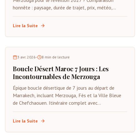
Merzouga pour le réveillon 2027 ? Comparaison
honnête : paysage, durée de trajet, prix, météo,
qualité des camps et quel désert convient à votre
voyage. Conseils de gens qui connaissent les deux.
Lire la Suite
3 avr. 2026
•
8
min de lecture
Boucle Désert Maroc 7 Jours : Les
Incontournables de Merzouga
Épique boucle désertique de 7 jours au départ de
Marrakech, incluant Merzouga, Fès et la Ville Bleue
de Chefchaouen. Itinéraire complet avec
hébergements, activités, tarifs et conseils d'initiés.
Lire la Suite