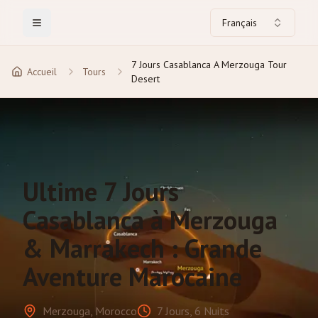
Français
Toggle Menu
7 Jours Casablanca A Merzouga Tour
Accueil
Tours
Desert
Ultime 7 Jours
Casablanca à Merzouga
& Marrakech : Grande
Aventure Marocaine
Merzouga, Morocco
7 Jours, 6 Nuits