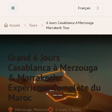
Français
Toggle Menu
6 Jours Casablanca A Merzouga
Accueil
Tours
Marrakech Tour
Grand 6 Jours
Casablanca à Merzouga
& Marrakech :
Expérience Complète du
Maroc
Merzouga, Morocco
6 Jours, 5 Nuits