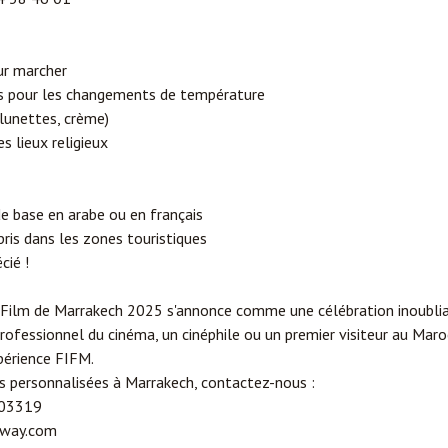
ur marcher
s pour les changements de température
 lunettes, crème)
s lieux religieux
e base en arabe ou en français
ris dans les zones touristiques
cié !
u Film de Marrakech 2025 s'annonce comme une célébration inoublia
ofessionnel du cinéma, un cinéphile ou un premier visiteur au Maroc,
xpérience FIFM.
ns personnalisées à Marrakech, contactez-nous :
03319
way.com