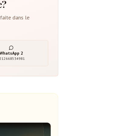
e?
faite dans le
WhatsApp
2
212668534981