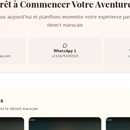
rêt à Commencer Votre Aventur
us aujourd'hui et planifions ensemble votre expérience par
désert marocain
e
WhatsApp
1
ay.com
+212675203319
+
és
ns le désert marocain