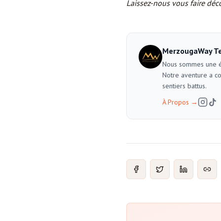
Laissez-nous vous faire déco
MerzougaWay T
Nous sommes une éq
Notre aventure a c
sentiers battus.
À Propos
→