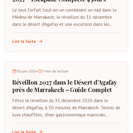
Le seul forfait tout-en-un combinant un riad dans la
Médina de Marrakech, le réveillon du 31 décembre
dans le désert d'Agafay et une excursion dans les
montagnes de l'Atlas. Du 29 décembre au 1er janvier
2027. Tout inclus sauf les vols.
Lire la Suite
30 juin 2026
•
7
min de lecture
Réveillon 2027 dans le Désert d'Agafay
près de Marrakech – Guide Complet
Fêtez le réveillon du 31 décembre 2026 dans le
désert d'Agafay, à 30 minutes de Marrakech. Tentes de
luxe chauffées, dîner gastronomique marocain,
musique Gnawa live, feux d'artifice et compte à
rebours sous les étoiles. Places limitées.
Lire la Suite