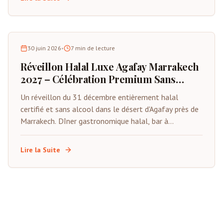
30 juin 2026
•
7
min de lecture
Réveillon Halal Luxe Agafay Marrakech
2027 – Célébration Premium Sans
Alcool
Un réveillon du 31 décembre entièrement halal
certifié et sans alcool dans le désert d'Agafay près de
Marrakech. Dîner gastronomique halal, bar à
mocktails premium, animations live, tentes privées et
compte à rebours sous les étoiles. Spécialement
Lire la Suite
conçu pour les familles musulmanes et les visiteurs
du Golfe.