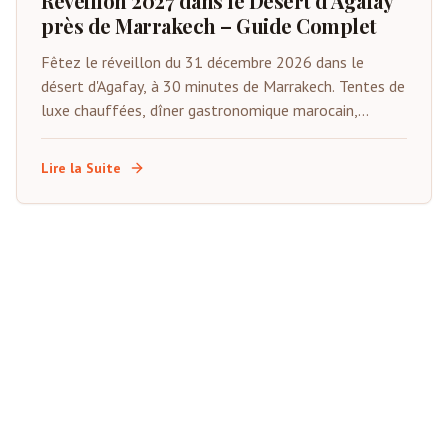
Réveillon 2027 dans le Désert d'Agafay
près de Marrakech – Guide Complet
Fêtez le réveillon du 31 décembre 2026 dans le
désert d'Agafay, à 30 minutes de Marrakech. Tentes de
luxe chauffées, dîner gastronomique marocain,
musique Gnawa live, feux d'artifice et compte à
rebours sous les étoiles. Places limitées.
Lire la Suite