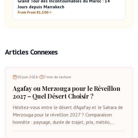
Grand Tour des Incontournables du Maroc : 14
Jours depuis Marrakech
From From €1,500
Articles Connexes
30 juin 2026
•
7
min de lecture
Agafay ou Merzouga pour le Réveillon
2027 – Quel Désert Choisir ?
Hésitez-vous entre le désert d'Agafay et le Sahara de
Merzouga pour le réveillon 2027 ? Comparaison
honnête : paysage, durée de trajet, prix, météo,
qualité des camps et quel désert convient à votre
voyage. Conseils de gens qui connaissent les deux.