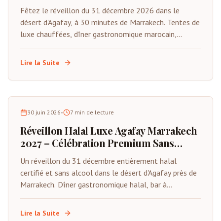
Fêtez le réveillon du 31 décembre 2026 dans le
désert d'Agafay, à 30 minutes de Marrakech. Tentes de
luxe chauffées, dîner gastronomique marocain,
musique Gnawa live, feux d'artifice et compte à
rebours sous les étoiles. Places limitées.
Lire la Suite
30 juin 2026
•
7
min de lecture
Réveillon Halal Luxe Agafay Marrakech
2027 – Célébration Premium Sans
Alcool
Un réveillon du 31 décembre entièrement halal
certifié et sans alcool dans le désert d'Agafay près de
Marrakech. Dîner gastronomique halal, bar à
mocktails premium, animations live, tentes privées et
compte à rebours sous les étoiles. Spécialement
Lire la Suite
conçu pour les familles musulmanes et les visiteurs