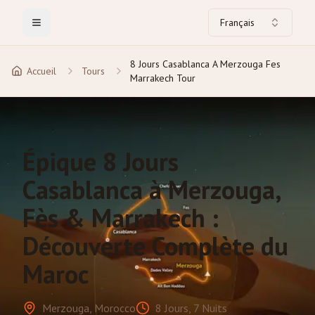
Français
Toggle Menu
8 Jours Casablanca A Merzouga Fes
Accueil
Tours
Marrakech Tour
Épique 8 Jours
Casablanca à Merzouga,
Fès & Marrakech :
Découverte Complète du
Maroc
Merzouga, Morocco
8 Jours, 7 Nuits