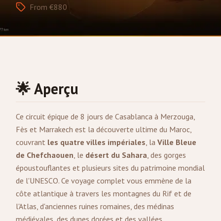
From €880
🌟 Aperçu
Ce circuit épique de 8 jours de
Casablanca
à
Merzouga
,
Fès
et
Marrakech
est la découverte ultime du Maroc,
couvrant
les quatre villes impériales
, la
Ville Bleue
de Chefchaouen
, le
désert du Sahara
, des gorges
époustouflantes et plusieurs sites du patrimoine mondial
de l'UNESCO. Ce voyage complet vous emmène de la
côte atlantique à travers les montagnes du Rif et de
l'Atlas, d'anciennes ruines romaines, des médinas
médiévales, des dunes dorées et des vallées