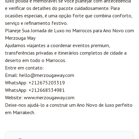
luxo polida e memorável se você planejar com antecedência
e verificar os detalhes do pacote cuidadosamente. Para
ocasiões especiais, é uma opção forte que combina conforto,
serviço e refinamento festivo.
Planeje Sua Jornada de Luxo no Marrocos para Ano Novo com
Merzouga
Way
Ajudamos viajantes a coordenar eventos premium,
transferências privadas e itinerários completos de cidade a
deserto em todo o Marrocos.
Entre em contato:
Email:
hello@merzougaway.com
WhatsApp:
+212675203319
WhatsApp:
+212668534981
Website:
www.merzougaway.com
Deixe-nos ajudá-lo a construir um Ano Novo de luxo perfeito
em Marrakech.