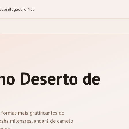
dades
Blog
Sobre Nós
 no Deserto de
formas mais gratificantes de
sbahs milenares, andará de camelo
elas.