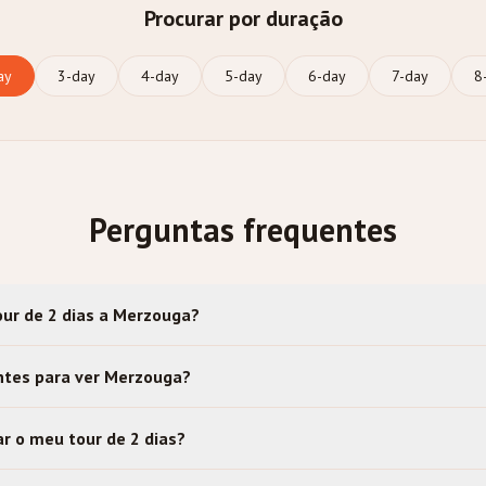
Procurar por duração
ay
3
-day
4
-day
5
-day
6
-day
7
-day
8
Perguntas frequentes
our de 2 dias a Merzouga?
entes para ver Merzouga?
r o meu tour de 2 dias?