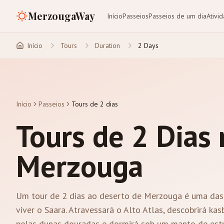
MerzougaWay
Início
Passeios
Passeios de um dia
Ativi
Início
Tours
Duration
2 Days
Início
Passeios
Tours de 2 dias
Tours de 2 Dias
Merzouga
Um tour de 2 dias ao deserto de Merzouga é uma das 
viver o Saara. Atravessará o Alto Atlas, descobrirá ka
pelas dunas douradas e dormirá sob um manto de estr