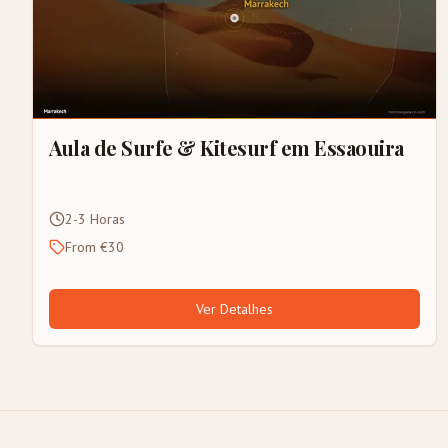
Aula de Surfe & Kitesurf em Essaouira
2-3 Horas
From €30
Ver Detalhes