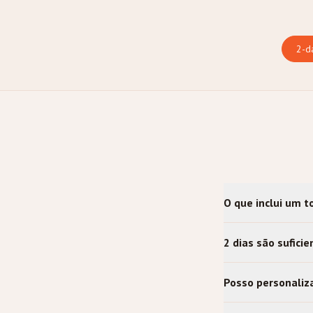
2
-d
O que inclui um t
2 dias são sufici
Posso personaliza