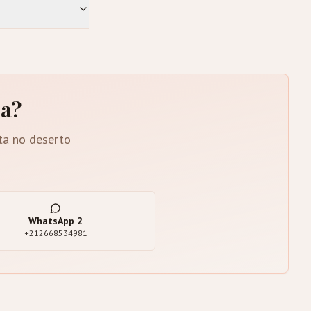
ra?
ta no deserto
WhatsApp
2
+212668534981