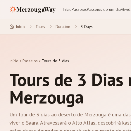
MerzougaWay
Início
Passeios
Passeios de um dia
Ativi
Início
Tours
Duration
3 Days
Início
Passeios
Tours de 3 dias
Tours de 3 Dias
Merzouga
Um tour de 3 dias ao deserto de Merzouga é uma das 
viver o Saara. Atravessará o Alto Atlas, descobrirá ka
pelas dunas douradas e dormirá sob um manto de estr