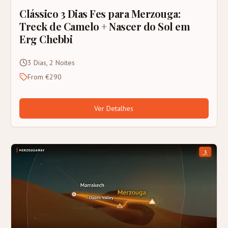
Clássico 3 Dias Fes para Merzouga:
Treck de Camelo + Nascer do Sol em
Erg Chebbi
3 Dias, 2 Noites
From €290
Ver Detalhes