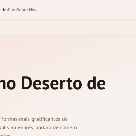
dades
Blog
Sobre Nós
 no Deserto de
formas mais gratificantes de
sbahs milenares, andará de camelo
elas.