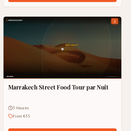
Marrakech Street Food Tour par Nuit
3 Heures
From €35