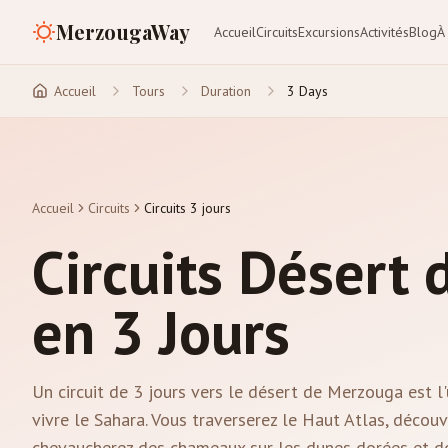
MerzougaWay
Accueil
Circuits
Excursions
Activités
Blog
À
Accueil
Tours
Duration
3 Days
Accueil
Circuits
Circuits 3 jours
Circuits Désert
en 3 Jours
Un circuit de 3 jours vers le désert de Merzouga est l
vivre le Sahara. Vous traverserez le Haut Atlas, découv
chevaucherez des chameaux sur les dunes dorées et dor