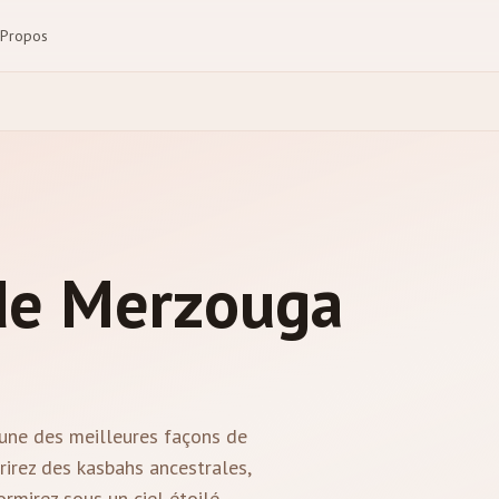
 Propos
 de Merzouga
'une des meilleures façons de
rirez des kasbahs ancestrales,
mirez sous un ciel étoilé.