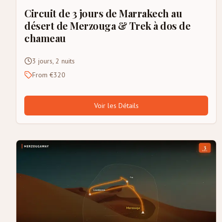
Circuit de 3 jours de Marrakech au
désert de Merzouga & Trek à dos de
chameau
3 jours, 2 nuits
From €320
Voir les Détails